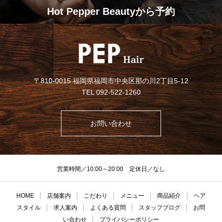
Hot Pepper Beautyから予約
〒810-0015 福岡県福岡市中央区那の川2丁目5-12
TEL 092-522-1260
お問い合わせ
営業時間／10:00～20:00 定休日／なし
HOME
店舗案内
こだわり
メニュー
商品紹介
ヘア
スタイル
求人案内
よくある質問
スタッフブログ
お問
い合わせ
プライバシーポリシー