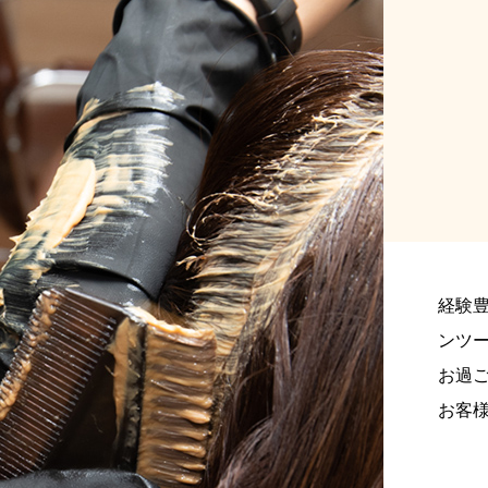
経験
ンツ
お過
お客